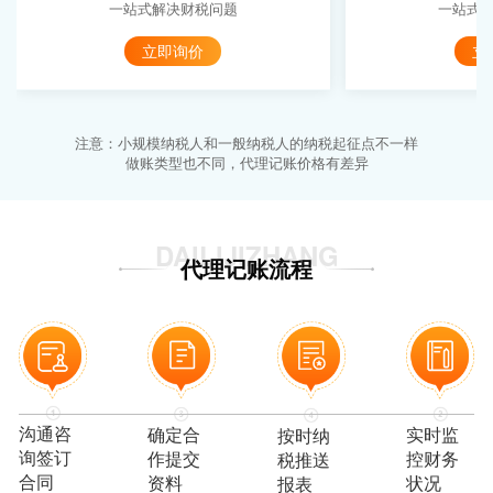
一站式解决财税问题
一站式
立即询价
立
注意：小规模纳税人和一般纳税人的纳税起征点不一样
做账类型也不同，代理记账价格有差异
DAILIJIZHANG
代理记账流程
沟通咨
实时监
确定合
按时纳
询签订
控财务
作提交
税推送
合同
状况
资料
报表