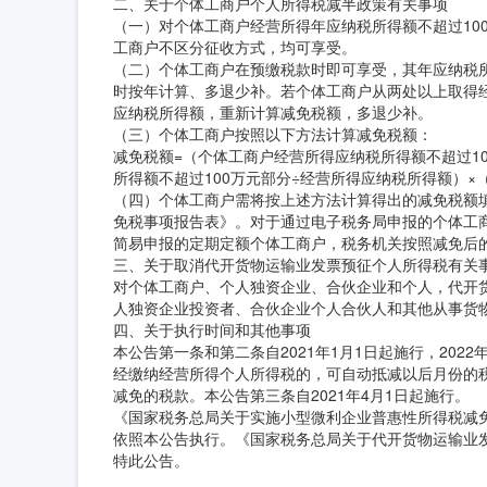
二、关于个体工商户个人所得税减半政策有关事项
（一）对个体工商户经营所得年应纳税所得额不超过10
工商户不区分征收方式，均可享受。
（二）个体工商户在预缴税款时即可享受，其年应纳税
时按年计算、多退少补。若个体工商户从两处以上取得
应纳税所得额，重新计算减免税额，多退少补。
（三）个体工商户按照以下方法计算减免税额：
减免税额=（个体工商户经营所得应纳税所得额不超过1
所得额不超过100万元部分÷经营所得应纳税所得额）×（1
（四）个体工商户需将按上述方法计算得出的减免税额填
免税事项报告表》。对于通过电子税务局申报的个体工
简易申报的定期定额个体工商户，税务机关按照减免后
三、关于取消代开货物运输业发票预征个人所得税有关
对个体工商户、个人独资企业、合伙企业和个人，代开
人独资企业投资者、合伙企业个人合伙人和其他从事货
四、关于执行时间和其他事项
本公告第一条和第二条自2021年1月1日起施行，2022
经缴纳经营所得个人所得税的，可自动抵减以后月份的
减免的税款。本公告第三条自2021年4月1日起施行。
《国家税务总局关于实施小型微利企业普惠性所得税减免
依照本公告执行。《国家税务总局关于代开货物运输业发
特此公告。